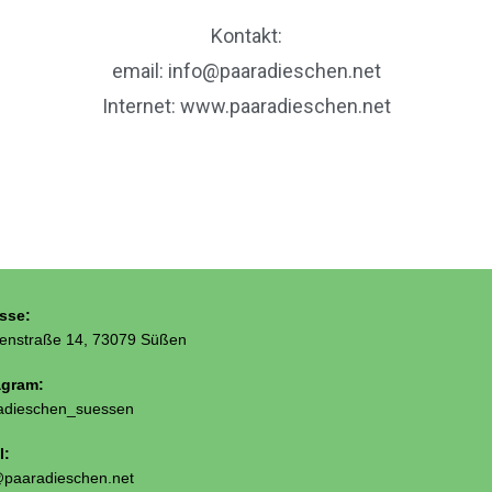
Kontakt:
email: info@paaradieschen.net
Internet: www.paaradieschen.net
sse:
enstraße 14, 73079 Süßen
agram:
adieschen_suessen
l:
@paaradieschen.net