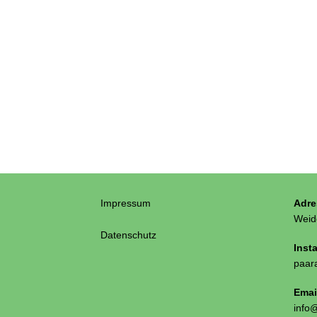
Impressum
Adre
Weid
Datenschutz
Inst
paar
Emai
info